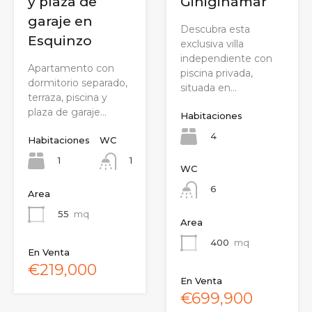
y plaza de
Giniginámar
garaje en
Descubra esta
Esquinzo
exclusiva villa
independiente con
Apartamento con
piscina privada,
dormitorio separado,
situada en…
terraza, piscina y
plaza de garaje…
Habitaciones
4
Habitaciones
WC
1
1
WC
6
Area
55
mq
Area
400
mq
En Venta
€219,000
En Venta
€699,900