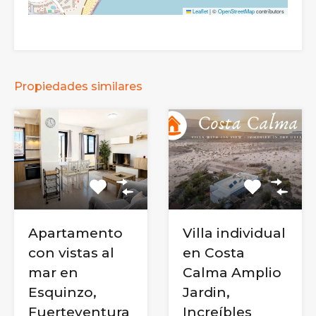
Leaflet
|
©
OpenStreetMap
contributors
Propiedades similares
Apartamento
Villa individual
con vistas al
en Costa
mar en
Calma Amplio
Esquinzo,
Jardin,
Fuerteventura
Increíbles