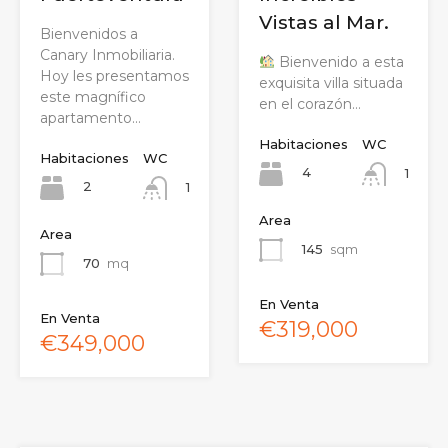
Vistas al Mar.
Bienvenidos a
Canary Inmobiliaria.
Bienvenido a esta
Hoy les presentamos
exquisita villa situada
este magnífico
en el corazón…
apartamento…
Habitaciones
WC
Habitaciones
WC
4
1
2
1
Area
Area
145
sqm
70
mq
En Venta
En Venta
€319,000
€349,000