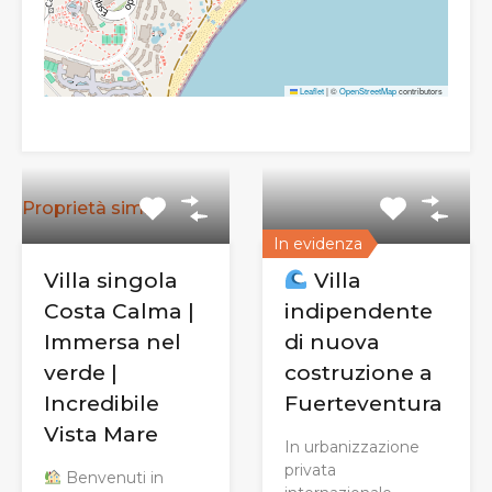
Leaflet
|
©
OpenStreetMap
contributors
Proprietà simili
In evidenza
Villa singola
Villa
Costa Calma |
indipendente
Immersa nel
di nuova
verde |
costruzione a
Incredibile
Fuerteventura
Vista Mare
In urbanizzazione
privata
Benvenuti in