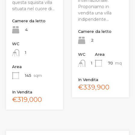
internazionale.
questa squisita villa
Proponiamo in
situata nel cuore di…
vendita una villa
indipendente…
Camere da letto
4
Camere da letto
2
WC
1
WC
Area
70
mq
1
Area
145
sqm
In Vendita
€339,900
In Vendita
€319,000