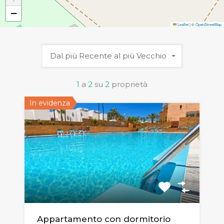
−
Leaflet
|
©
OpenStreetMap
Dal più Recente al più Vecchio
1
a
2
su
2
proprietà
In evidenza
Appartamento con dormitorio