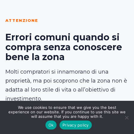
ATTENZIONE
Errori comuni quando si
compra senza conoscere
bene la zona
Molti compratori si innamorano di una
proprietà, ma poi scoprono che la zona non è
adatta al loro stile di vita o all’obiettivo di
investimento.
We use cookies to ensure that we give you the best
experience on our website. If you continue to use this site we
will assume that you are happy with it.
Ok
Privacy policy
Comprare dopo una sola visita veloce