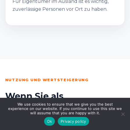
Für Eigentümer im Ausland ist es wichtig,
zuverlässige Personen vor Ort zu haben.
NUTZUNG UND WERTSTEIGERUNG
Wenn Sie als
Nichtresident kaufen,
We use cookies to ensure that we give you the best
experience on our website. If you continue to use this site we
denken Sie früh an die
will assume that you are happy with it.
Ok
Privacy policy
zukünftige Verwaltung