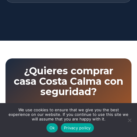
¿Quieres comprar
casa Costa Calma con
seguridad?
Canary Inmobiliaria te ayuda a
We use cookies to ensure that we give you the best
experience on our website. If you continue to use this site we
comparar propiedades, analizar zonas,
will assume that you are happy with it.
revisar documentación, calcular gastos,
Ok
Privacy policy
valorar reformas y decidir si una