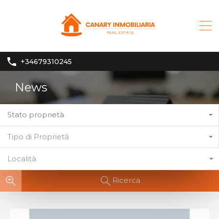
+34679310245
News
Stato proprietà
Tipo di Proprietà
Località
Ricerca