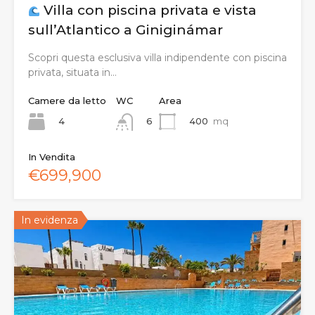
Villa con piscina privata e vista
sull’Atlantico a Giniginámar
Scopri questa esclusiva villa indipendente con piscina
privata, situata in…
Camere da letto
WC
Area
4
400
mq
6
In Vendita
€699,900
In evidenza